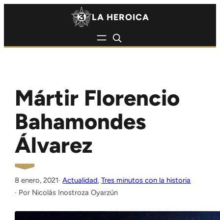
Saltar al contenido
Saltar al contenido
LA HEROICA
Mártir Florencio
Bahamondes
Álvarez
8 enero, 2021
·
Actualidad
, 
Tres minutos con la historia
Nicolás Inostroza Oyarzún