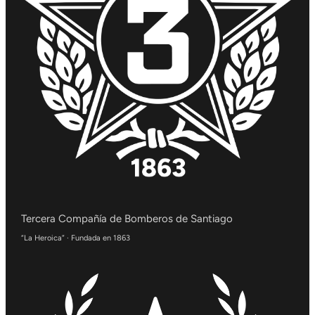
Tercera Compañía de Bomberos de Santiago
“La Heroica” · Fundada en 1863