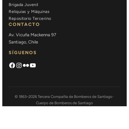
Brigada Juvenil
Reliquias y Máquinas
Repositorio Tercerino
CONTACTO
Av. Vicuña Mackenna 97
Santiago, Chile
SÍGUENOS
Facebook
Instagram
Flickr
https://www.youtube.com/chann
© 1863–2026 Tercera Compañía de Bomberos de Santiago ·
Cuerpo de Bomberos de Santiago