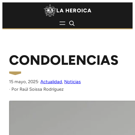
Saltar al contenido
Saltar al contenido
LA HEROICA
CONDOLENCIAS
15 mayo, 2025
·
Actualidad
, 
Noticias
Raúl Soissa Rodríguez