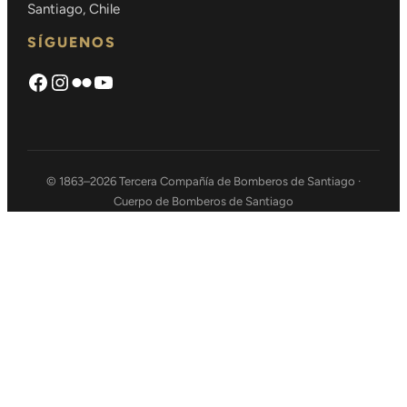
Santiago, Chile
SÍGUENOS
Facebook
Instagram
Flickr
https://www.youtube.com/chann
© 1863–2026 Tercera Compañía de Bomberos de Santiago ·
Cuerpo de Bomberos de Santiago