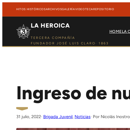
Saltar al contenido
Saltar al contenido
HITOS HISTÓRICOS
ARCHIVOS
GALERÍA
VIDEOTECA
REPOSITORIO
LA HEROICA
HOME
LA 
TERCERA COMPAÑÍA
FUNDADOR JOSÉ LUIS CLARO· 1863
Ingreso de n
31 julio, 2022
·
Brigada Juvenil
, 
Noticias
Nicolás Inostr