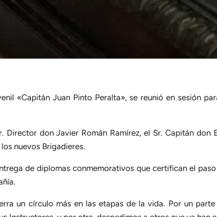
enil «Capitán Juan Pinto Peralta», se reunió en sesión par
r. Director don Javier Román Ramírez, el Sr. Capitán don E
 los nuevos Brigadieres.
entrega de diplomas conmemorativos que certifican el paso
añía.
ierra un círculo más en las etapas de la vida. Por un par
us Instructores, y por otra, despedimos a otros que ya han c