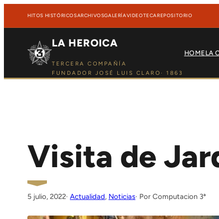
Saltar al contenido
Saltar al contenido
HITOS HISTÓRICOS
ARCHIVOS
GALERÍA
VIDEOTECA
REPOSITORIO
LA HEROICA
HOME
LA 
TERCERA COMPAÑÍA
FUNDADOR JOSÉ LUIS CLARO· 1863
Visita de Jard
5 julio, 2022
·
Actualidad
, 
Noticias
Computacion 3ª