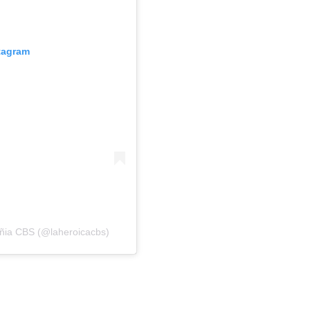
stagram
ñia CBS (@laheroicacbs)