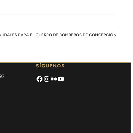
CAUDALES PARA EL CUERPO DE BOMBEROS DE CONCEPCIÓN
SÍGUENOS
97
Facebook
Instagram
Flickr
https://www.youtube.co