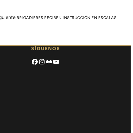
guiente
BRIGADIERES RECIBEN INSTRUCCIÓN EN ESCALAS
SÍGUENOS
Facebook
Instagram
Flickr
https://www.youtube.com