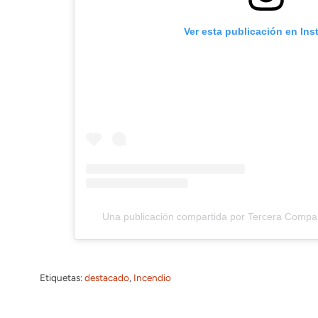
Ver esta publicación en In
Una publicación compartida por Tercera Compa
Etiquetas:
destacado
, 
Incendio