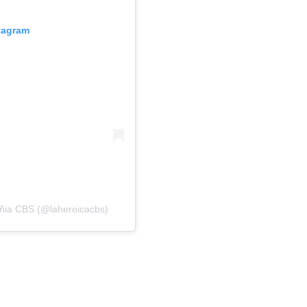
stagram
ñia CBS (@laheroicacbs)