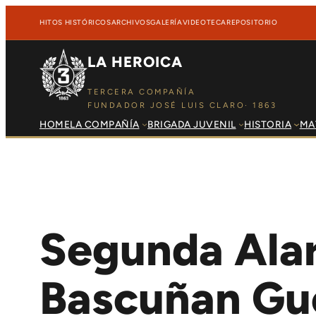
Saltar al contenido
Saltar al contenido
HITOS HISTÓRICOS
ARCHIVOS
GALERÍA
VIDEOTECA
REPOSITORIO
LA HEROICA
TERCERA COMPAÑÍA
FUNDADOR JOSÉ LUIS CLARO· 1863
HOME
LA COMPAÑÍA
BRIGADA JUVENIL
HISTORIA
MA
Segunda Alar
Bascuñan Gu