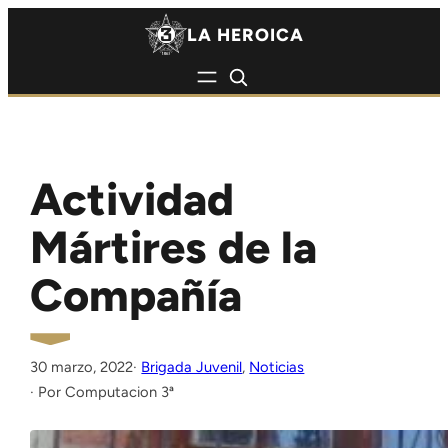
Saltar al contenido
Saltar al contenido
LA HEROICA
Actividad
Mártires de la
Compañía
30 marzo, 2022
·
Brigada Juvenil
, 
Noticias
Computacion 3ª