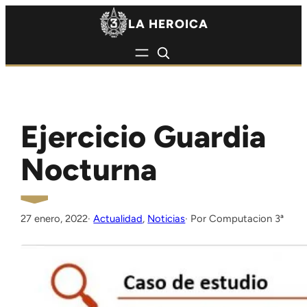
Saltar al contenido
Saltar al contenido
LA HEROICA
Ejercicio Guardia
Nocturna
27 enero, 2022
·
Actualidad
, 
Noticias
Computacion 3ª