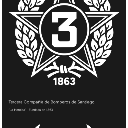
Tercera Compañía de Bomberos de Santiago
“La Heroica” · Fundada en 1863