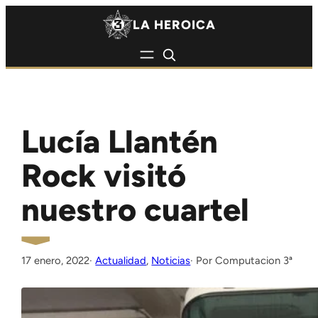
Saltar al contenido
Saltar al contenido
LA HEROICA
Lucía Llantén
Rock visitó
nuestro cuartel
17 enero, 2022
·
Actualidad
, 
Noticias
Computacion 3ª