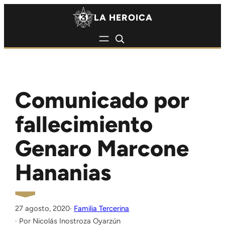
Saltar al contenido
Saltar al contenido
LA HEROICA
Comunicado por
fallecimiento
Genaro Marcone
Hananias
27 agosto, 2020
·
Familia Tercerina
Nicolás Inostroza Oyarzún