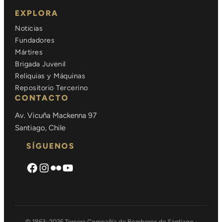
EXPLORA
Noticias
Fundadores
Mártires
Brigada Juvenil
Reliquias y Máquinas
Repositorio Tercerino
CONTACTO
Av. Vicuña Mackenna 97
Santiago, Chile
SÍGUENOS
Facebook
Instagram
Flickr
https://www.youtube.com/cha
© 1863–2026 Tercera Compañía de Bomberos de Santiago ·