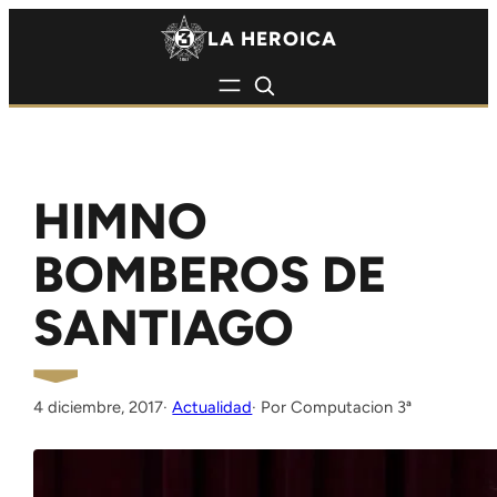
Saltar al contenido
Saltar al contenido
LA HEROICA
HIMNO
BOMBEROS DE
SANTIAGO
4 diciembre, 2017
·
Actualidad
Computacion 3ª