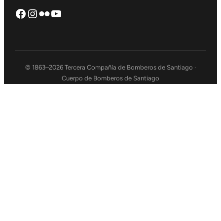
Facebook
Instagram
Flickr
https://www.youtube.com/chann
© 1863–2026 Tercera Compañía de Bomberos de Santiago ·
Cuerpo de Bomberos de Santiago