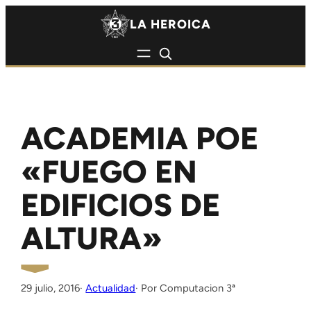
Saltar al contenido
Saltar al contenido
LA HEROICA
ACADEMIA POE
«FUEGO EN
EDIFICIOS DE
ALTURA»
29 julio, 2016
·
Actualidad
Computacion 3ª